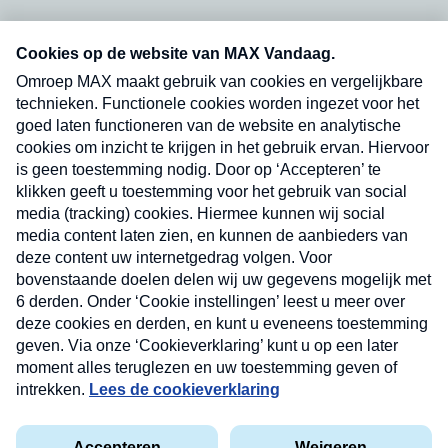
Neem hier een gratis abonnement op onze
nieuwsbrief. Elke vrijdag- en dinsdagochtend in
uw mailbox.
Verzend
Nieuwsbrief
Neem hier een gratis abonnement op onze
nieuwsbrief. Elke vrijdag- en dinsdagochtend in uw
mailbox.
Contact
Algemene voorwaarden
Privacyverklaring
Cookieverklaring