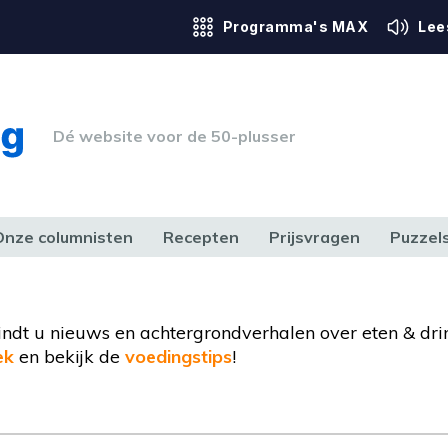
Programma's MAX
Lee
Dé website voor de 50-plusser
Onze columnisten
Recepten
Prijsvragen
Puzzel
ERK & RECHT
GEZONDHEID & SPORT
HUIS, TUIN & HOBBY
MEDIA & 
 vindt u nieuws en achtergrondverhalen over eten & dri
ek
en bekijk de
voedingstips
!