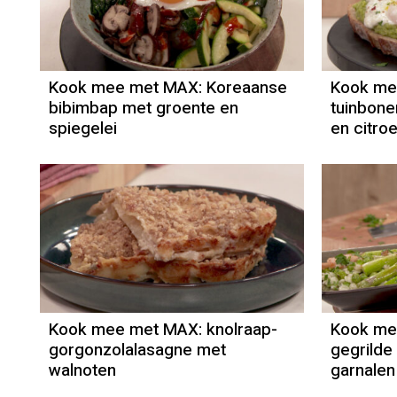
Kook mee met MAX: Koreaanse
Kook me
bibimbap met groente en
tuinbone
spiegelei
en citro
Kook mee met MAX: knolraap-
Kook mee
gorgonzolalasagne met
gegrilde
walnoten
garnalen