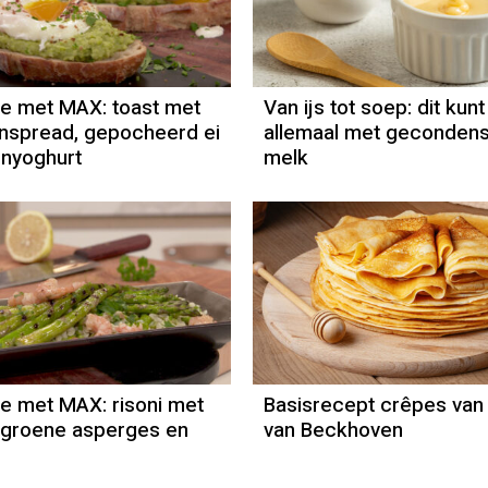
e met MAX: toast met
Van ijs tot soep: dit kunt
nspread, gepocheerd ei
allemaal met geconden
enyoghurt
melk
 met MAX: risoni met
Basisrecept crêpes van
 groene asperges en
van Beckhoven