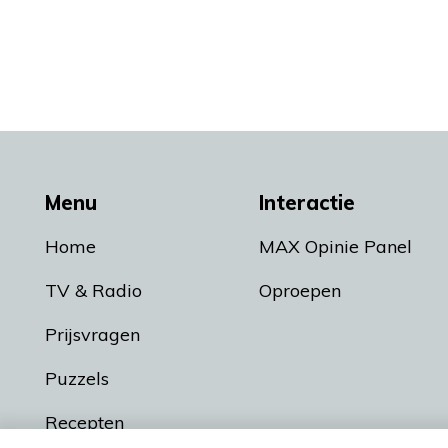
Menu
Interactie
Home
MAX Opinie Panel
TV & Radio
Oproepen
Prijsvragen
Puzzels
Recepten