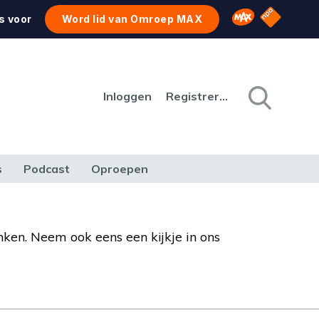
NPO Star
Omroep MAX
s voor
Word lid van Omroep MAX
Inloggen
Registreren
s
Podcast
Oproepen
CULTUUR
NATUUR & MILIEU
REIZEN & VERKEER
nken. Neem ook eens een kijkje in ons