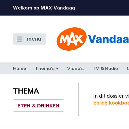
Welkom op MAX Vandaag
menu
Home
Thema’s
Video’s
TV & Radio
CONSUMENT
ETEN & DRINKEN
FAMILIE & RELATIE
GELD, W
TERUG NAAR TOEN
THEMA
In dit dossier
online kookbo
ETEN & DRINKEN