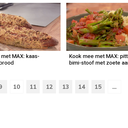
 met MAX: kaas-
Kook mee met MAX: pitt
kbrood
bimi-stoof met zoete a
9
10
11
12
13
14
15
...