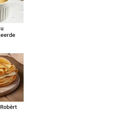
 u
seerde
 Robèrt