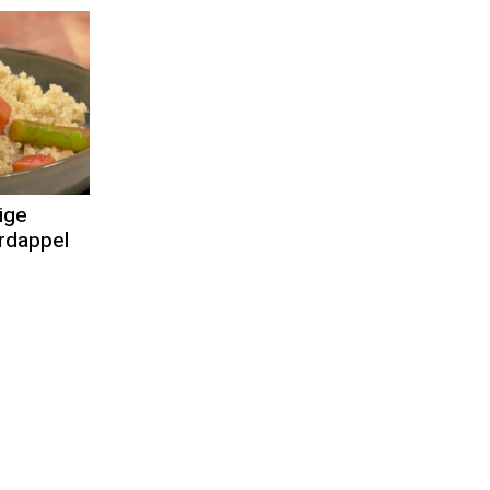
ige
ardappel