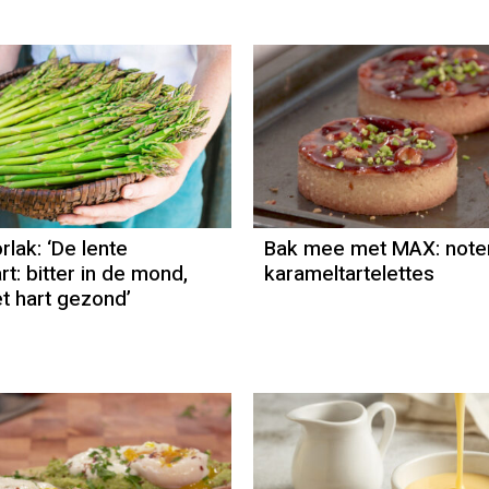
Column
Emina Zorlak
lak: ‘De lente
Bak mee met MAX: note
t: bitter in de mond,
karameltartelettes
t hart gezond’