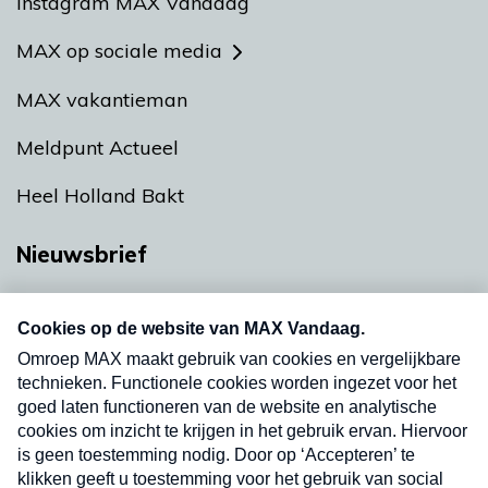
Instagram MAX Vandaag
MAX op sociale media
MAX vakantieman
Meldpunt Actueel
Heel Holland Bakt
Nieuwsbrief
Neem hier een gratis abonnement op onze
nieuwsbrief. Elke vrijdag- en dinsdagochtend in
uw mailbox.
Verzend