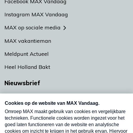
Facebook MAX Vandaag
Instagram MAX Vandaag
MAX op sociale media
MAX vakantieman
Meldpunt Actueel
Heel Holland Bakt
Nieuwsbrief
Neem hier een gratis abonnement op onze
nieuwsbrief. Elke vrijdag- en dinsdagochtend in
uw mailbox.
Verzend