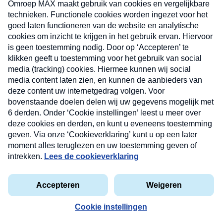
uw mailbox.
Verzend
Nieuwsbrief
Neem hier een gratis abonnement op onze
nieuwsbrief. Elke vrijdag- en dinsdagochtend in uw
mailbox.
Contact
Algemene voorwaarden
Privacyverklaring
Cookieverklaring
Kwetsbaarheid melden
privacyverklaring
Copyright © 2026 MAX Vandaag -
Omroep MAX