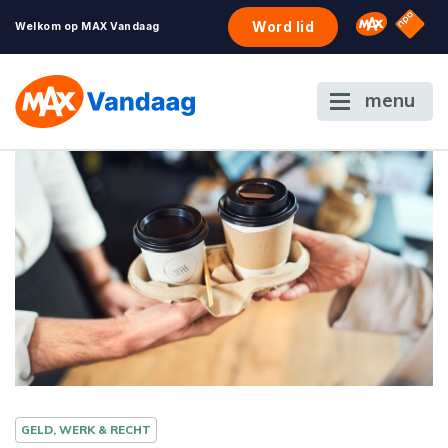
NPO S
Omroep 
Word lid
Welkom op MAX Vandaag
menu
GELD, WERK & RECHT