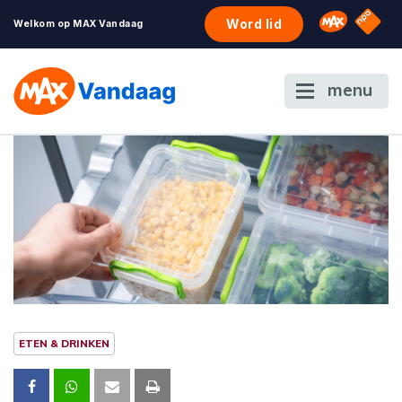
NPO S
Omroep 
Word lid
Welkom op MAX Vandaag
menu
ETEN & DRINKEN