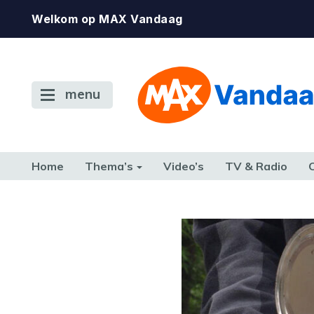
Welkom op MAX Vandaag
menu
Home
Thema’s
Video’s
TV & Radio
CONSUMENT
ETEN & DRINKEN
FAMILIE & RELATIE
GELD, W
TERUG NAAR TOEN