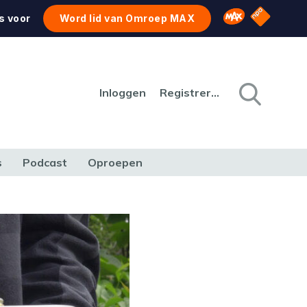
NPO Star
Omroep MAX
s voor
Word lid van Omroep MAX
Inloggen
Registreren
s
Podcast
Oproepen
CULTUUR
NATUUR & MILIEU
REIZEN & VERKEER