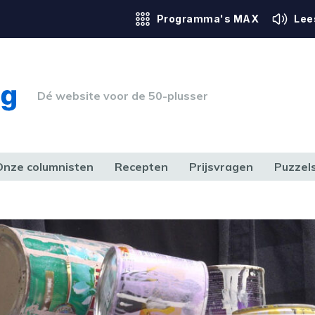
Programma's MAX
Lee
Dé website voor de 50-plusser
Onze columnisten
Recepten
Prijsvragen
Puzzel
ERK & RECHT
GEZONDHEID & SPORT
HUIS, TUIN & HOBBY
MEDIA & 