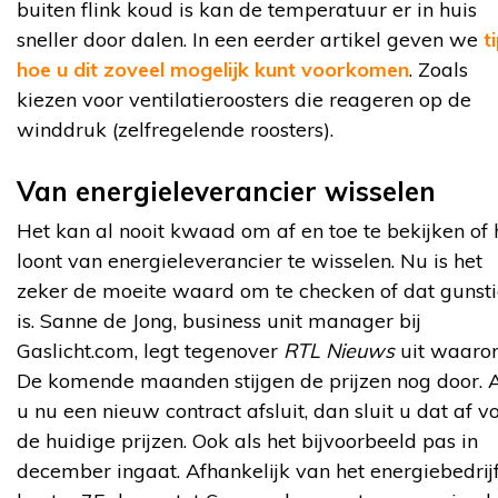
buiten flink koud is kan de temperatuur er in huis
sneller door dalen. In een eerder artikel geven we
t
hoe u dit zoveel mogelijk kunt voorkomen
. Zoals
kiezen voor ventilatieroosters die reageren op de
winddruk (zelfregelende roosters).
Van energieleverancier wisselen
Het kan al nooit kwaad om af en toe te bekijken of 
loont van energieleverancier te wisselen. Nu is het
zeker de moeite waard om te checken of dat gunst
is. Sanne de Jong, business unit manager bij
Gaslicht.com, legt tegenover
RTL Nieuws
uit waaro
De komende maanden stijgen de prijzen nog door. A
u nu een nieuw contract afsluit, dan sluit u dat af v
de huidige prijzen. Ook als het bijvoorbeeld pas in
december ingaat. Afhankelijk van het energiebedrij