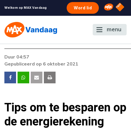
NPO S
Omroep 
Word lid
Welkom op MAX Vandaag
menu
Foutcode 403
Duur 04:57
De gewenste stream is op dit moment niet
Gepubliceerd op 6 oktober 2021
beschikbaar. Als het probleem zich blijft voordoen,
neem dan contact op met onze klantenservice.
Tips om te besparen op
de energierekening