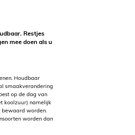
oudbaar. Restjes
ngen mee doen als u
penen. Houdbaar
g al smaakverandering
best op de dag van
t koolzuur) namelijk
st bewaard worden.
jnsoorten worden dan