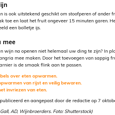
ijn
 is ook uitstekend geschikt om stoofperen of ander fru
k toe en laat het fruit ongeveer 15 minuten garen. H
ld een bolletje ijs.
a mee
n wijn na openen niet helemaal uw ding te zijn? In p
angria mee maken. Door het toevoegen van sappig fruit
rnier is de smaak flink aan te passen.
fabels over eten opwarmen.
pwarmen van rijst en veilig bewaren.
het invriezen van eten.
gepubliceerd en aangepast door de redactie op 7 oktob
 Gall, AD, Wijnbroerders. Foto: Shutterstock)