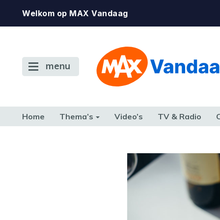
Welkom op MAX Vandaag
menu
Home
Thema’s
Video’s
TV & Radio
CONSUMENT
ETEN & DRINKEN
FAMILIE & RELATIE
GELD, W
TERUG NAAR TOEN