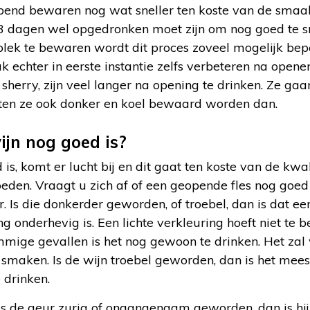
opend bewaren nog wat sneller ten koste van de smaak
 3 dagen wel opgedronken moet zijn om nog goed te
lek te bewaren wordt dit proces zoveel mogelijk bepe
 echter in eerste instantie zelfs verbeteren na openen
n sherry, zijn veel langer na opening te drinken. Ze ga
n ze ook donker en koel bewaard worden dan.
ijn nog goed is?
s, komt er lucht bij en dit gaat ten koste van de kwali
den. Vraagt u zich af of een geopende fles nog goed i
. Is die donkerder geworden, of troebel, dan is dat ee
g onderhevig is. Een lichte verkleuring hoeft niet te 
mmige gevallen is het nog gewoon te drinken. Het zal 
smaken. Is de wijn troebel geworden, dan is het mees
 drinken.
Is de geur zurig of onaangenaam geworden, dan is hij