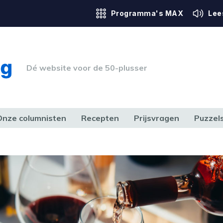
Programma's MAX
Lee
Dé website voor de 50-plusser
Onze columnisten
Recepten
Prijsvragen
Puzzel
ERK & RECHT
GEZONDHEID & SPORT
HUIS, TUIN & HOBBY
MEDIA & 