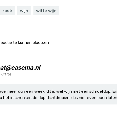
rosé
wijn
witte wijn
eactie te kunnen plaatsen.
nat@casema.nl
m 21:04
el meer dan een week, dit is wel wijn met een schroefdop. En
na het inschenken de dop dichtdraaien, dus niet even open laten