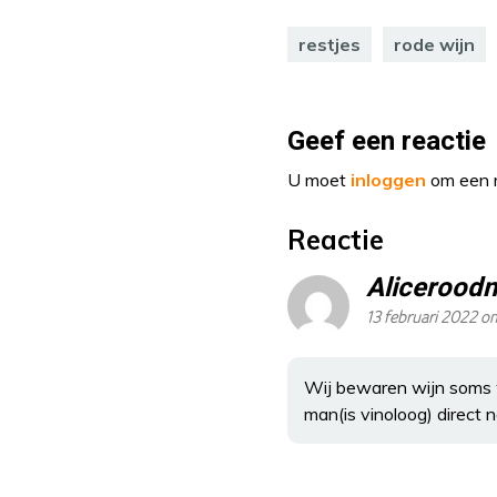
restjes
rode wijn
Geef een reactie
U moet
inloggen
om een r
Reactie
Alicerood
13 februari 2022 o
Wij bewaren wijn soms w
man(is vinoloog) direct 