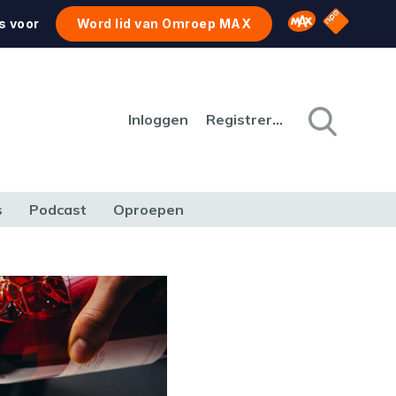
NPO Star
Omroep MAX
s voor
Word lid van Omroep MAX
Inloggen
Registreren
s
Podcast
Oproepen
CULTUUR
NATUUR & MILIEU
REIZEN & VERKEER