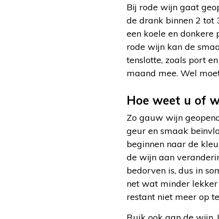
Bij rode wijn gaat ge
de drank binnen 2 tot
een koele en donkere p
rode wijn kan de smaak
tenslotte, zoals port e
maand mee. Wel moete
Hoe weet u of w
Zo gauw wijn geopend i
geur en smaak beïnvloe
beginnen naar de kleur
de wijn aan veranderin
bedorven is, dus in so
net wat minder lekker 
restant niet meer op te
Ruik ook aan de wijn. 