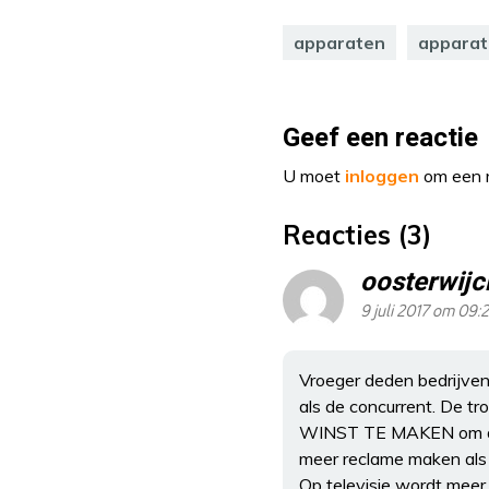
apparaten
apparat
Geef een reactie
U moet
inloggen
om een r
Reacties (3)
oosterwijc
9 juli 2017 om 09:
Vroeger deden bedrijven
als de concurrent. De t
WINST TE MAKEN om de a
meer reclame maken als 
Op televisie wordt meer 