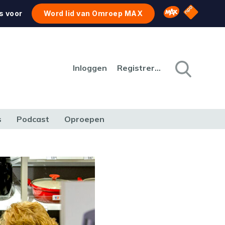
NPO Star
Omroep MAX
s voor
Word lid van Omroep MAX
Inloggen
Registreren
s
Podcast
Oproepen
CULTUUR
NATUUR & MILIEU
REIZEN & VERKEER