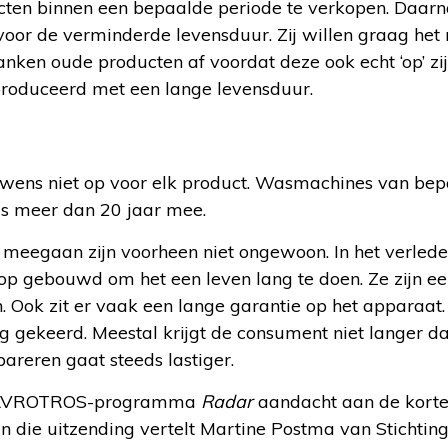
cten binnen een bepaalde periode te verkopen. Daarna
voor de verminderde levensduur. Zij willen graag het
nken oude producten af voordat deze ook echt ‘op’ zi
roduceerd met een lange levensduur.
uwens niet op voor elk product. Wasmachines van b
ds meer dan 20 jaar mee.
meegaan zijn voorheen niet ongewoon. In het verleden
rop gebouwd om het een leven lang te doen. Ze zijn e
 Ook zit er vaak een lange garantie op het apparaat. I
ig gekeerd. Meestal krijgt de consument niet langer d
pareren gaat steeds lastiger.
et AVROTROS-programma
Radar
aandacht aan de korte
n die uitzending vertelt Martine Postma van Stichtin