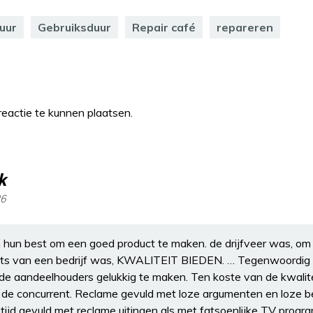
uur
Gebruiksduur
Repair café
repareren
eactie te kunnen plaatsen.
k
26
 hun best om een goed product te maken. de drijfveer was, om 
rots van een bedrijf was, KWALITEIT BIEDEN. … Tegenwoordig 
andeelhouders gelukkig te maken. Ten koste van de kwalitei
de concurrent. Reclame gevuld met loze argumenten en loze bel
tijd gevuld met reclame uitingen als met fatsoenlijke TV progr