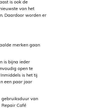
ast is ook de
 nieuwste van het
jn. Daardoor worden er
epaalde merken gaan
 is bijna ieder
envoudig open te
nmiddels is het tij
an een paar jaar
 gebruiksduur van
g Repair Café