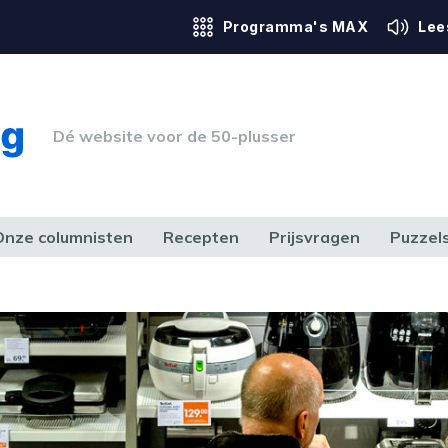
Programma's MAX
Lee
Dé website voor de 50-plusser
Onze columnisten
Recepten
Prijsvragen
Puzzel
ERK & RECHT
GEZONDHEID & SPORT
HUIS, TUIN & HOBBY
MEDIA & 