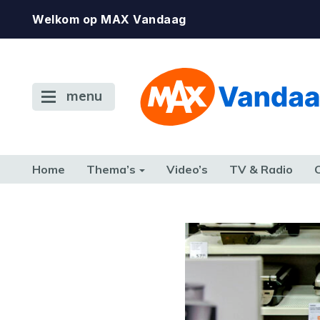
Welkom op MAX Vandaag
menu
Home
Thema’s
Video’s
TV & Radio
CONSUMENT
ETEN & DRINKEN
FAMILIE & RELATIE
GELD, W
TERUG NAAR TOEN