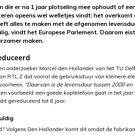
n die er na 1 jaar plotseling mee ophoudt of ee
teren opeens wel welletjes vindt: het overkom
eeft alles te maken met de afgenomen levensdu
ig, vindt het Europese Parlement. Daarom eist 
urzamer maken.
educeerd
en onderzoeker Marcel den Hollander van het TU Delft
aan RTL Z dat vooral de gebruiksduur van kleinere el
 voorheen.
“Daarvan is de levensduur tussen 2000 en
en voorbeeld: een goede koptelefoon gaat in het jaar
dit gereduceerd tot 8 jaar.
uldig
? Volgens Den Hollander komt dit omdat de fabrikant