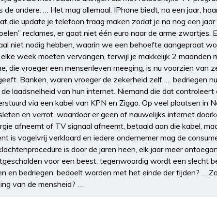
als de andere. … Het mag allemaal. IPhone biedt, na een jaar, ha
gaat die update je telefoon traag maken zodat je na nog een ja
oelen” reclames, er gaat niet één euro naar de arme zwartjes. 
aal niet nodig hebben, waarin we een behoefte aangepraat wo
e elke week moeten vervangen, terwijl je makkelijk 2 maanden 
, die vroeger een mensenleven meeging, is nu voorzien van zé
eeft. Banken, waren vroeger de zekerheid zelf, … bedriegen nu
r de laadsnelheid van hun internet. Niemand die dat controleert 
erstuurd via een kabel van KPN en Ziggo. Op veel plaatsen in N
sleten en verrot, waardoor er geen of nauwelijks internet door
nergie afneemt of TV signaal afneemt, betaald aan die kabel, m
t is vogelvrij verklaard en iedere ondernemer mag de consume
 klachtenprocedure is door de jaren heen, elk jaar meer ontoega
tgescholden voor een beest, tegenwoordig wordt een slecht b
en en bedriegen, bedoelt worden met het einde der tijden? … Z
ging van de mensheid? …