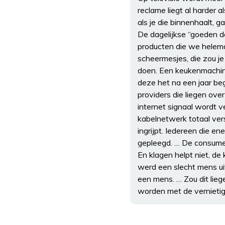
reclame liegt al harder 
als je die binnenhaalt, 
De dagelijkse “goeden d
producten die we helem
scheermesjes, die zou j
doen. Een keukenmachine
deze het na een jaar beg
providers die liegen ove
internet signaal wordt v
kabelnetwerk totaal ver
ingrijpt. Iedereen die e
gepleegd. … De consumen
En klagen helpt niet, de
werd een slecht mens ui
een mens. … Zou dit lieg
worden met de vernieti