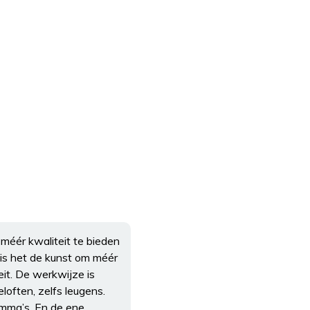
méér kwaliteit te bieden
is het de kunst om méér
t. De werkwijze is
often, zelfs leugens.
amma’s. En de ene