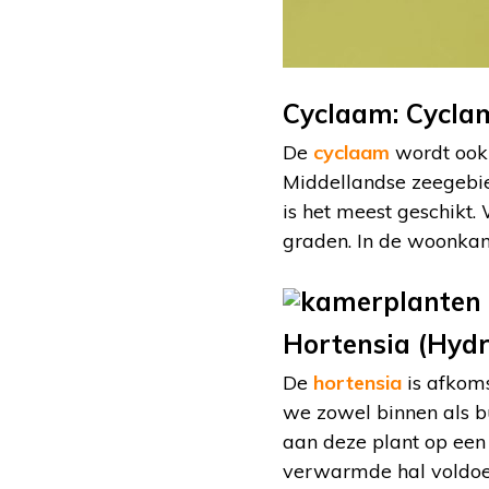
Cyclaam: Cycla
De
cyclaam
wordt ook 
Middellandse zeegebied
is het meest geschikt.
graden. In de woonkam
Hortensia (Hyd
De
hortensia
is afkoms
we zowel binnen als b
aan deze plant op een
verwarmde hal voldoet 