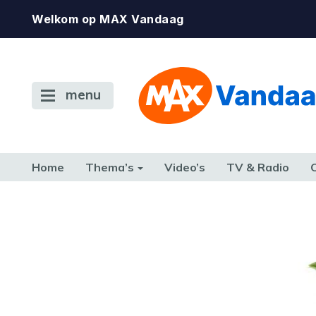
Welkom op MAX Vandaag
menu
Home
Thema’s
Video’s
TV & Radio
CONSUMENT
ETEN & DRINKEN
FAMILIE & RELATIE
GELD, W
TERUG NAAR TOEN