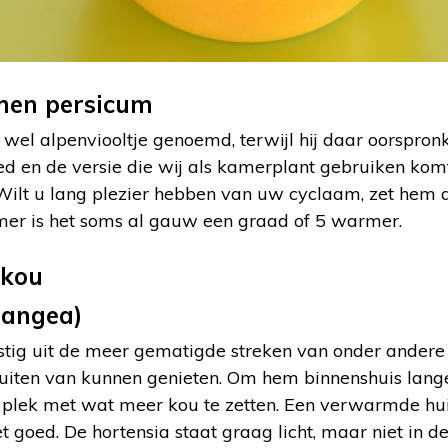
men persicum
wel alpenviooltje genoemd, terwijl hij daar oorspronk
 en de versie die wij als kamerplant gebruiken komt ui
 Wilt u lang plezier hebben van uw cyclaam, zet hem d
er is het soms al gauw een graad of 5 warmer.
rangea)
tig uit de meer gematigde streken van onder andere O
uiten van kunnen genieten. Om hem binnenshuis langer
 plek met wat meer kou te zetten. Een verwarmde hui
goed. De hortensia staat graag licht, maar niet in de 