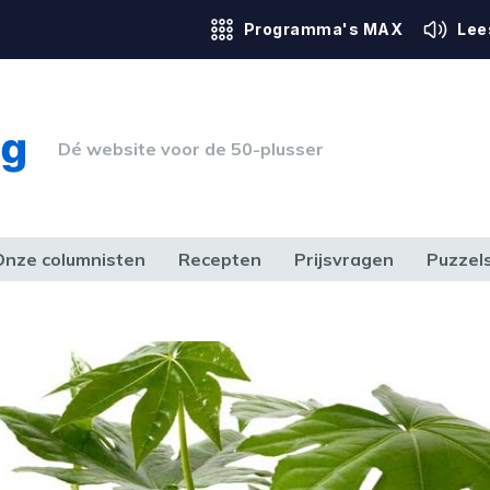
Programma's MAX
Lee
Dé website voor de 50-plusser
Onze columnisten
Recepten
Prijsvragen
Puzzel
ERK & RECHT
GEZONDHEID & SPORT
HUIS, TUIN & HOBBY
MEDIA & 