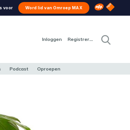
NPO Star
Omroep MAX
s voor
Word lid van Omroep MAX
Inloggen
Registreren
s
Podcast
Oproepen
CULTUUR
NATUUR & MILIEU
REIZEN & VERKEER