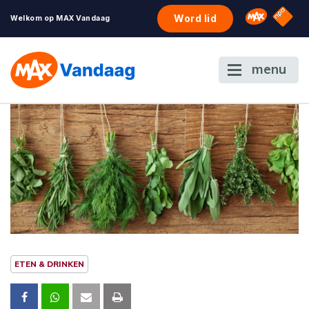
NPO S
Omroep 
Word lid
Welkom op MAX Vandaag
menu
ETEN & DRINKEN