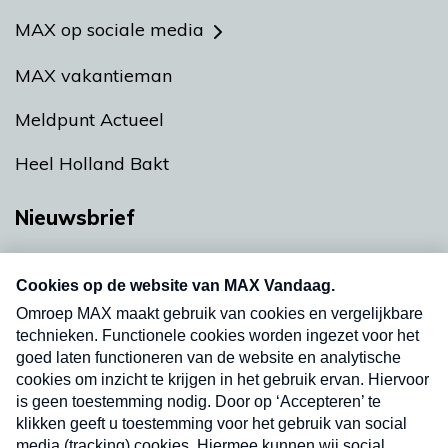
MAX op sociale media
MAX vakantieman
Meldpunt Actueel
Heel Holland Bakt
Nieuwsbrief
Neem hier een gratis abonnement op onze
nieuwsbrief. Elke vrijdag- en dinsdagochtend in
uw mailbox.
Verzend