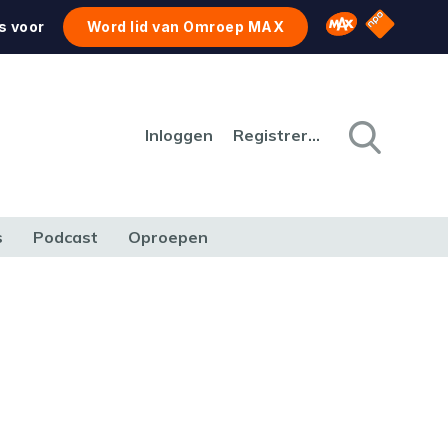
NPO Star
Omroep MAX
s voor
Word lid van Omroep MAX
Inloggen
Registreren
s
Podcast
Oproepen
CULTUUR
NATUUR & MILIEU
REIZEN & VERKEER