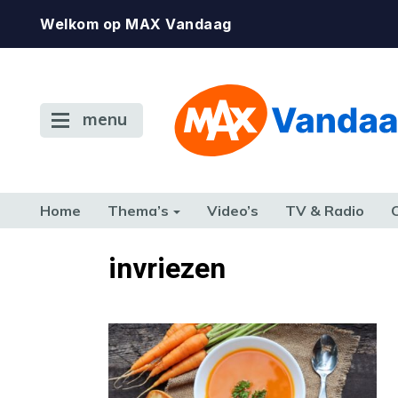
Welkom op MAX Vandaag
menu
Home
Thema’s
Video’s
TV & Radio
CONSUMENT
ETEN & DRINKEN
FAMILIE & RELATIE
GELD, W
invriezen
TERUG NAAR TOEN