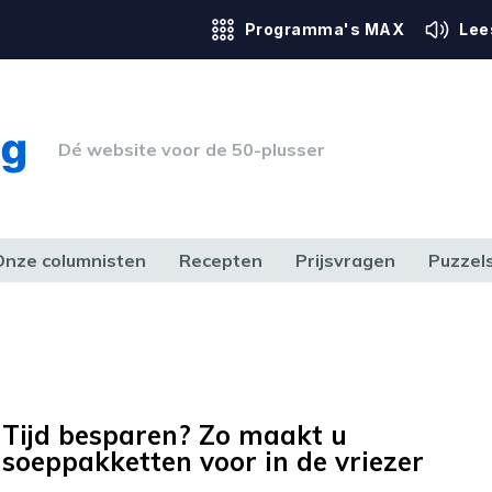
Programma's MAX
Lee
Dé website voor de 50-plusser
Onze columnisten
Recepten
Prijsvragen
Puzzel
ERK & RECHT
GEZONDHEID & SPORT
HUIS, TUIN & HOBBY
MEDIA & 
Tijd besparen? Zo maakt u
soeppakketten voor in de vriezer