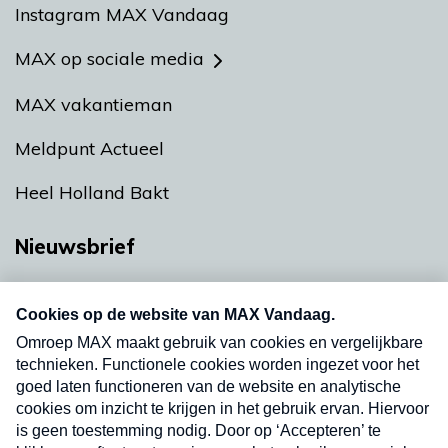
Instagram MAX Vandaag
MAX op sociale media
MAX vakantieman
Meldpunt Actueel
Heel Holland Bakt
Nieuwsbrief
Neem hier een gratis abonnement op onze
nieuwsbrief. Elke vrijdag- en dinsdagochtend in
uw mailbox.
Verzend