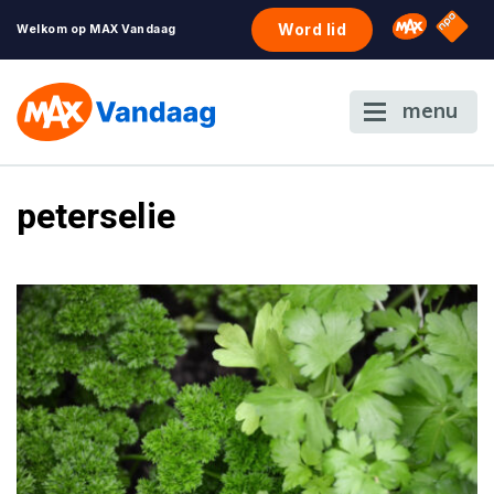
NPO S
Omroep 
Word lid
Welkom op MAX Vandaag
menu
peterselie