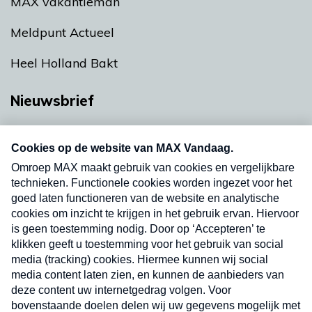
MAX vakantieman
Meldpunt Actueel
Heel Holland Bakt
Nieuwsbrief
Neem hier een gratis abonnement op onze
nieuwsbrief. Elke vrijdag- en dinsdagochtend in
uw mailbox.
Verzend