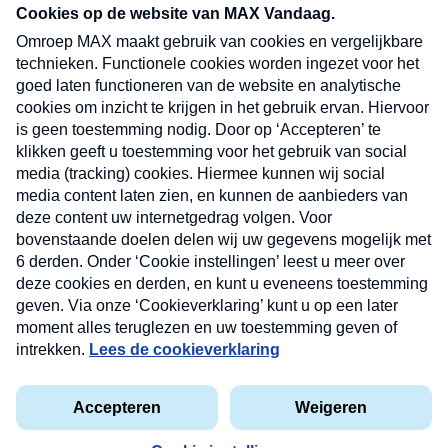
nieuwsbrief. Elke vrijdag- en dinsdagochtend in
uw mailbox.
Verzend
Nieuwsbrief
Neem hier een gratis abonnement op onze
nieuwsbrief. Elke vrijdag- en dinsdagochtend in uw
mailbox.
Contact
Algemene voorwaarden
Privacyverklaring
Cookieverklaring
Kwetsbaarheid melden
privacyverklaring
Copyright © 2026 MAX Vandaag -
Omroep MAX