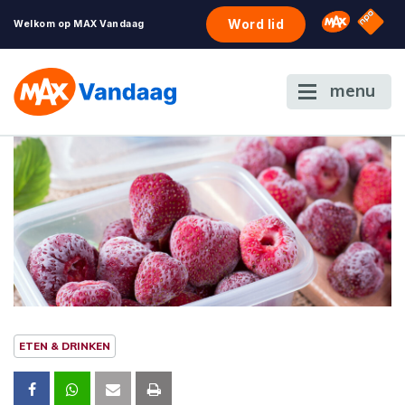
NPO S
Omroep 
Word lid
Welkom op MAX Vandaag
menu
ETEN & DRINKEN