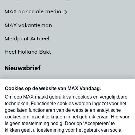
MAX op sociale media
MAX vakantieman
Meldpunt Actueel
Heel Holland Bakt
Nieuwsbrief
Neem hier een gratis abonnement op onze
nieuwsbrief. Elke vrijdag- en dinsdagochtend in
uw mailbox.
Verzend