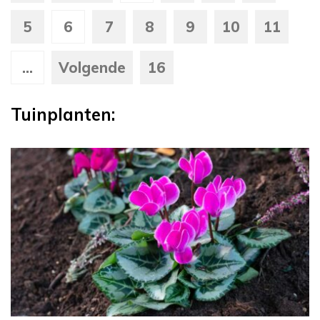
5
6
7
8
9
10
11
...
Volgende
16
Tuinplanten: