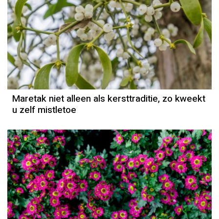
Maretak niet alleen als kersttraditie, zo kweekt
u zelf mistletoe