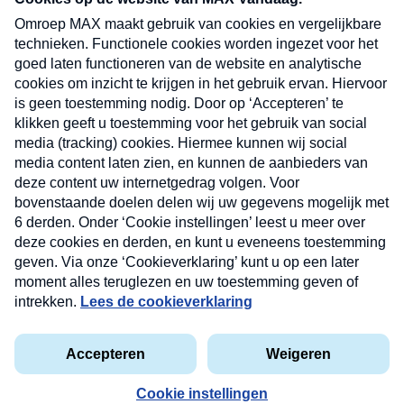
uw mailbox.
Verzend
Nieuwsbrief
Neem hier een gratis abonnement op onze
nieuwsbrief. Elke vrijdag- en dinsdagochtend in uw
mailbox.
Contact
Algemene voorwaarden
Privacyverklaring
Cookieverklaring
Kwetsbaarheid melden
privacyverklaring
Copyright © 2026 MAX Vandaag -
Omroep MAX