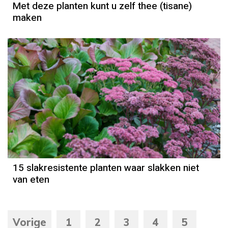
Met deze planten kunt u zelf thee (tisane)
maken
15 slakresistente planten waar slakken niet
van eten
Vorige
1
2
3
4
5