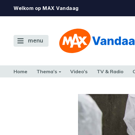
Welkom op MAX Vandaag
menu
Home
Thema’s
Video’s
TV & Radio
CONSUMENT
ETEN & DRINKEN
FAMILIE & RELATIE
GELD, W
TERUG NAAR TOEN