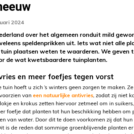
sneeuw
nuari 2024
Nederland over het algemeen ronduit mild gewor
eleens speldenprikken uit. Iets wat niet alle p
tuin plaatsen weten te waarderen. We geven ti
or de wat kwetsbaardere tuinplanten.
vries en meer foefjes tegen vorst
e tuin hoeft u zich ’s winters geen zorgen te maken. Ze
 voorzien van
een natuurlijke antivries
, zodat zij niet 
lokje en krokus zetten hiervoor zetmeel om in suikers,
er foefje dat planten tot hun beschikking hebben om 
oten van water. Door dit te doen voorkomen zij dat hun 
Dit is de reden dat sommige groenblijvende planten er 