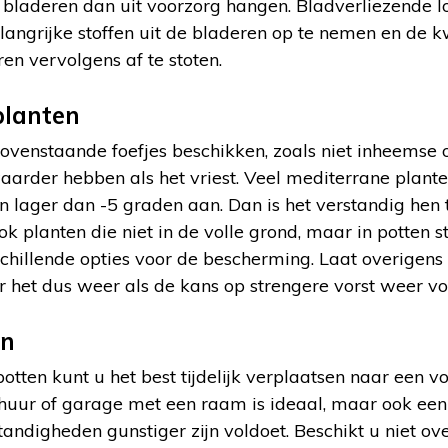
un bladeren dan uit voorzorg hangen. Bladverliezende 
elangrijke stoffen uit de bladeren op te nemen en de 
n vervolgens af te stoten.
planten
bovenstaande foefjes beschikken, zoals niet inheemse 
aarder hebben als het vriest. Veel mediterrane plant
 lager dan -5 graden aan. Dan is het verstandig hen 
k planten die niet in de volle grond, maar in potten s
schillende opties voor de bescherming. Laat overigens 
 het dus weer als de kans op strengere vorst weer voor
en
tten kunt u het best tijdelijk verplaatsen naar een vors
chuur of garage met een raam is ideaal, maar ook ee
ndigheden gunstiger zijn voldoet. Beschikt u niet ov