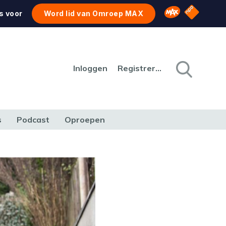
NPO Star
Omroep MAX
s voor
Word lid van Omroep MAX
Inloggen
Registreren
s
Podcast
Oproepen
CULTUUR
NATUUR & MILIEU
REIZEN & VERKEER