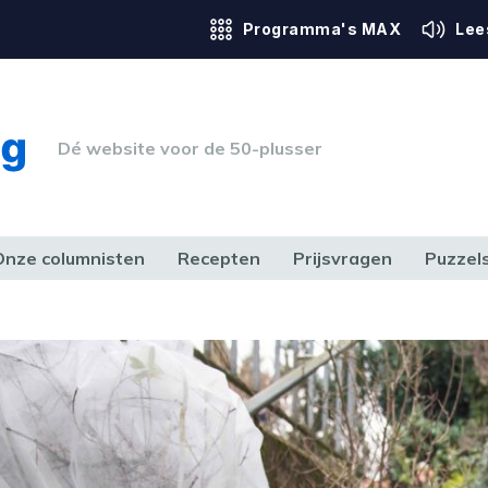
Programma's MAX
Lee
Dé website voor de 50-plusser
Onze columnisten
Recepten
Prijsvragen
Puzzel
ERK & RECHT
GEZONDHEID & SPORT
HUIS, TUIN & HOBBY
MEDIA & 