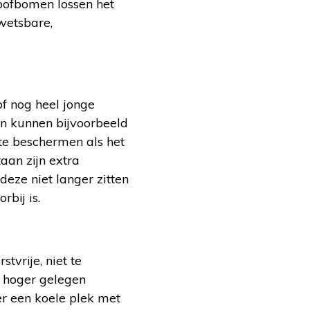
loofbomen lossen het
kwetsbare,
of nog heel jonge
en kunnen bijvoorbeeld
te beschermen als het
taan zijn extra
deze niet langer zitten
bij is.
tvrije, niet te
n hoger gelegen
er een koele plek met