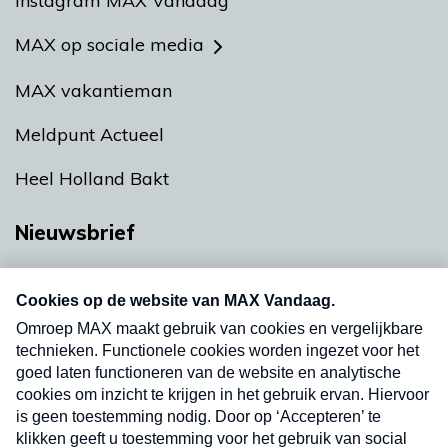
Instagram MAX Vandaag
MAX op sociale media
MAX vakantieman
Meldpunt Actueel
Heel Holland Bakt
Nieuwsbrief
Neem hier een gratis abonnement op onze
nieuwsbrief. Elke vrijdag- en dinsdagochtend in
uw mailbox.
Verzend