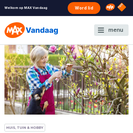
NPO S
Omroep 
Word lid
Welkom op MAX Vandaag
menu
HUIS, TUIN & HOBBY