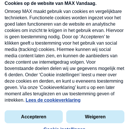
nieuwsbrief. Elke vrijdag- en dinsdagochtend in
uw mailbox.
Verzend
Nieuwsbrief
Neem hier een gratis abonnement op onze
nieuwsbrief. Elke vrijdag- en dinsdagochtend in uw
mailbox.
Contact
Algemene voorwaarden
Privacyverklaring
Cookieverklaring
Kwetsbaarheid melden
privacyverklaring
Copyright © 2026 MAX Vandaag -
Omroep MAX