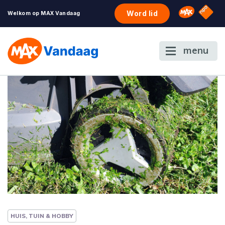
NPO S
Omroep 
Word lid
Welkom op MAX Vandaag
menu
HUIS, TUIN & HOBBY