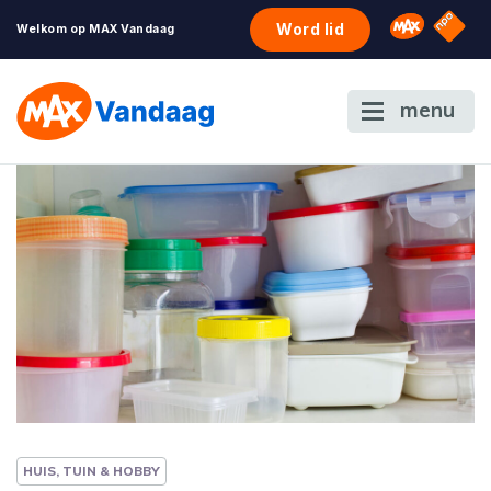
NPO S
Omroep 
Word lid
Welkom op MAX Vandaag
menu
HUIS, TUIN & HOBBY