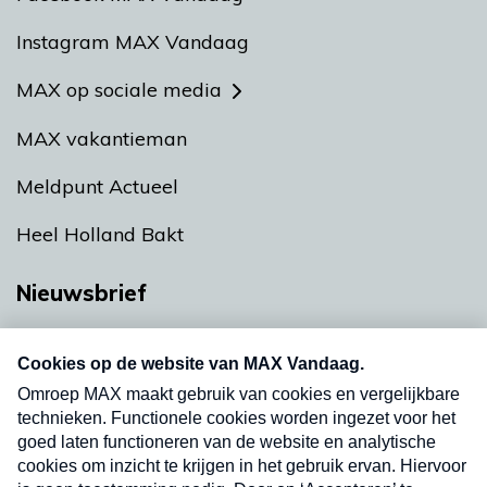
Instagram MAX Vandaag
MAX op sociale media
MAX vakantieman
Meldpunt Actueel
Heel Holland Bakt
Nieuwsbrief
Neem hier een gratis abonnement op onze
nieuwsbrief. Elke vrijdag- en dinsdagochtend in
uw mailbox.
Verzend