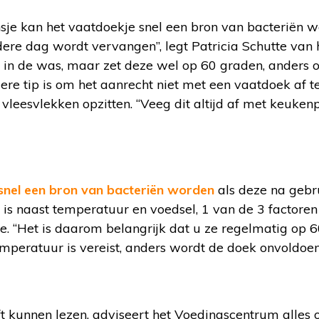
sje kan het vaatdoekje snel een bron van bacteriën wo
edere dag wordt vervangen”, legt Patricia Schutte va
 in de was, maar zet deze wel op 60 graden, anders o
dere tip is om het aanrecht niet met een vaatdoek af t
 vleesvlekken opzitten. “Veeg dit altijd af met keukenp
snel een bron van bacteriën worden
als deze na gebr
 is naast temperatuur en voedsel, 1 van de 3 factore
tte. “Het is daarom belangrijk dat u ze regelmatig op
emperatuur is vereist, anders wordt de doek onvoldoe
t kunnen lezen, adviseert het Voedingscentrum alles 