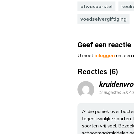
afwasborstel
keuk
voedselvergiftiging
Geef een reactie
U moet
inloggen
om een r
Reacties (6)
kruidenvro
12 augustus 2017 o
Al die paniek over bacte
tegen kwalijke soorten. 
soorten vrij spel. Bezoe
schoonmaakmiddelen gebr