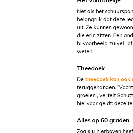
Het vaatdoekje
Net als het schuurspon
belangrijk dat deze i
uit. Ze kunnen gewoon
die erin zitten. Een an
bijvoorbeeld zuivel- of
weten.
Theedoek
De
theedoek kan ook 
teruggehangen. “Vocht
groeien”, vertelt Schu
hiervoor geldt: deze t
Alles op 60 graden
Zoals u hierboven heef