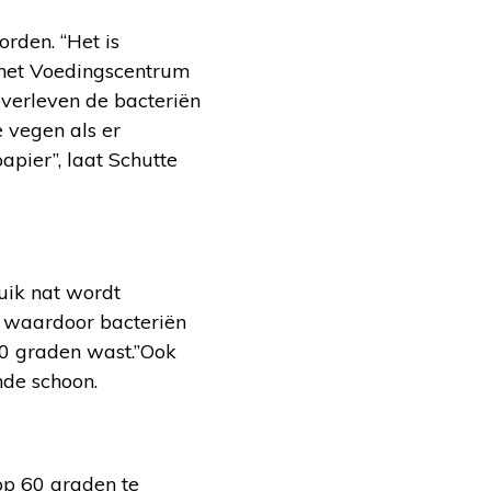
rden. “Het is
n het Voedingscentrum
verleven de bacteriën
e vegen als er
apier”, laat Schutte
uik nat wordt
n waardoor bacteriën
 60 graden wast.”Ook
nde schoon.
op 60 graden te