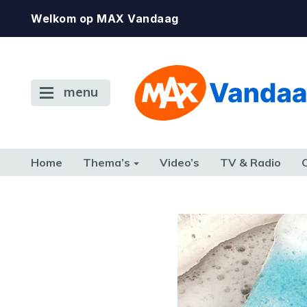
Welkom op MAX Vandaag
menu
Home
Thema’s
Video’s
TV & Radio
CONSUMENT
ETEN & DRINKEN
FAMILIE & RELATIE
GELD, W
TERUG NAAR TOEN