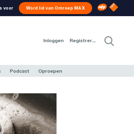
NPO Star
Omroep MAX
s voor
Word lid van Omroep MAX
Inloggen
Registreren
s
Podcast
Oproepen
CULTUUR
NATUUR & MILIEU
REIZEN & VERKEER