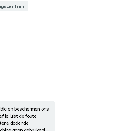
ngscentrum
huldig en beschermen ons
 je juist de foute
cterie dodende
chine gaan gebruiken!