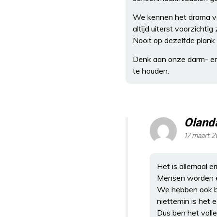
We kennen het drama van 
altijd uiterst voorzichti
Nooit op dezelfde plan
Denk aan onze darm- en h
te houden.
Oland
17 maart 
Het is allemaal e
Mensen worden er
We hebben ook ba
niettemin is het 
Dus ben het voll