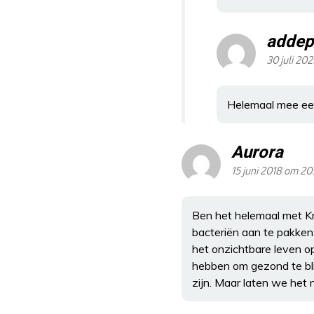
addep
30 juli 20
Helemaal mee ee
Aurora
15 juni 2018 om 20
Ben het helemaal met Kru
bacteriën aan te pakken.
het onzichtbare leven op
hebben om gezond te bli
zijn. Maar laten we het n