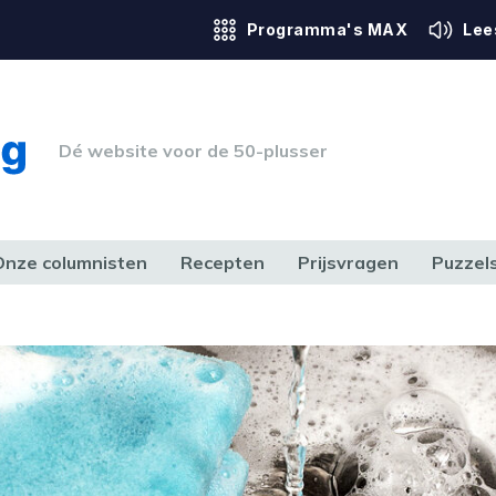
Programma's MAX
Lee
Dé website voor de 50-plusser
Onze columnisten
Recepten
Prijsvragen
Puzzel
ERK & RECHT
GEZONDHEID & SPORT
HUIS, TUIN & HOBBY
MEDIA & 