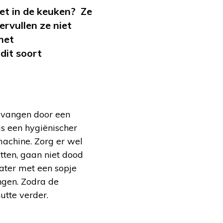
et in de keuken? Ze
rvullen ze niet
met
dit soort
rvangen door een
is een hygiënischer
machine. Zorg er wel
tten, gaan niet dood
ater met een sopje
angen. Zodra de
utte verder.