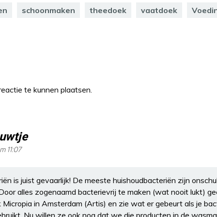
en
schoonmaken
theedoek
vaatdoek
Voedi
eactie te kunnen plaatsen.
uwtje
m 11:07
riën is juist gevaarlijk! De meeste huishoudbacteriën zijn onsc
Door alles zogenaamd bacterievrij te maken (wat nooit lukt) geef
k Micropia in Amsterdam (Artis) en zie wat er gebeurt als je ba
uikt. Nu willen ze ook nog dat we die producten in de wasma