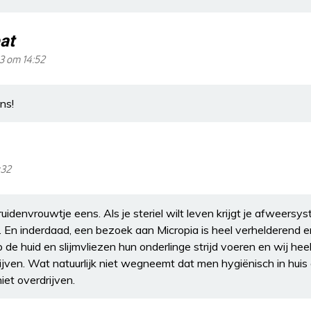
at
23 om 14:52
ns!
:32
idenvrouwtje eens. Als je steriel wilt leven krijgt je afweers
 En inderdaad, een bezoek aan Micropia is heel verhelderend e
 de huid en slijmvliezen hun onderlinge strijd voeren en wij hee
jven. Wat natuurlijk niet wegneemt dat men hygiënisch in huis 
iet overdrijven.