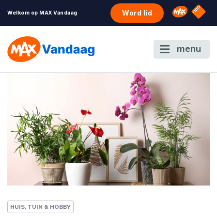
NPO S
Omroep 
Word lid
Welkom op MAX Vandaag
menu
HUIS, TUIN & HOBBY