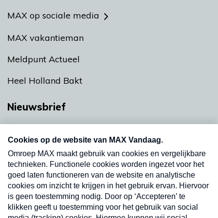
MAX op sociale media
MAX vakantieman
Meldpunt Actueel
Heel Holland Bakt
Nieuwsbrief
Neem hier een gratis abonnement op onze
nieuwsbrief. Elke vrijdag- en dinsdagochtend in
uw mailbox.
Verzend