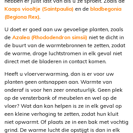
hebben er juist last van als u ze sproeit. Zoals de
Kaaps viooltje (Saintpaulia)
en de
bladbegonia
(Begiona Rex)
.
U doet er goed aan uw gevoelige planten, zoals
de
Azalea (Rhododendron simsii)
niet te dicht in
de buurt van de warmtebronnen te zetten, zodat
de warme, droge luchtstromen in elk geval niet
direct met de bladeren in contact komen.
Heeft u vloerverwarming, dan is er voor uw
planten geen ontsnappen aan. Warmte van
onderaf is voor hen zeer onnatuurlijk. Geen plek
op de vensterbank of meubelen en wel op de
vloer? Wat dan kan helpen is ze in elk geval op
een kleine verhoging te zetten, zodat hun kluit
niet opwarmt. Of plaats ze in een bak met vochtig
grind. De warme lucht die opstijgt is dan in elk