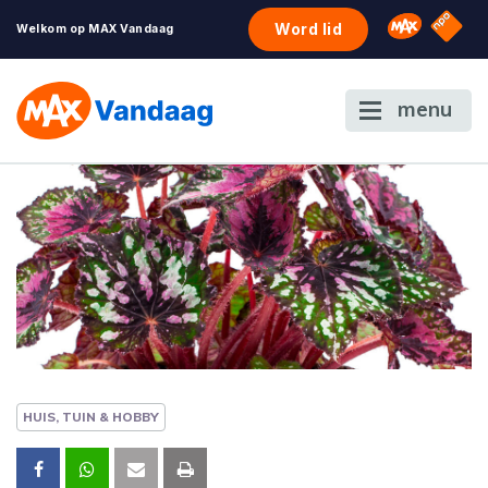
NPO S
Omroep 
Word lid
Welkom op MAX Vandaag
menu
HUIS, TUIN & HOBBY