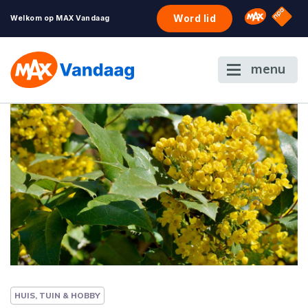
NPO S
Omroep 
Word lid
Welkom op MAX Vandaag
menu
HUIS, TUIN & HOBBY