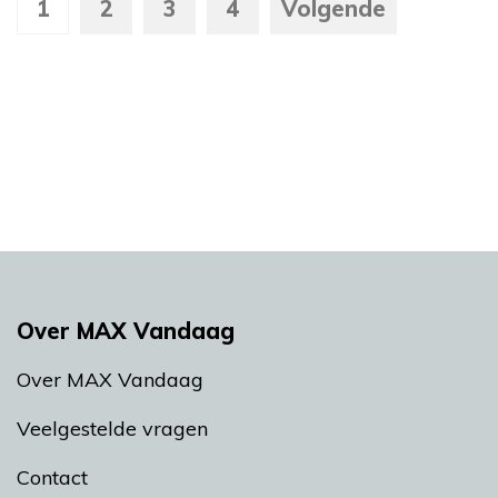
1
2
3
4
Volgende
Over MAX Vandaag
Over MAX Vandaag
Veelgestelde vragen
Contact