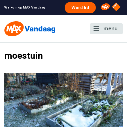
NPO S
Omroep 
Word lid
Welkom op MAX Vandaag
menu
moestuin