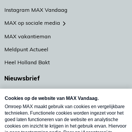
Instagram MAX Vandaag
MAX op sociale media
MAX vakantieman
Meldpunt Actueel
Heel Holland Bakt
Nieuwsbrief
Neem hier een gratis abonnement op onze
nieuwsbrief. Elke vrijdag- en dinsdagochtend in
uw mailbox.
Verzend