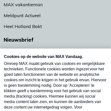
MAX vakantieman
Meldpunt Actueel
Heel Holland Bakt
Nieuwsbrief
Neem hier een gratis abonnement op onze
nieuwsbrief. Elke vrijdag- en dinsdagochtend in
uw mailbox.
Verzend