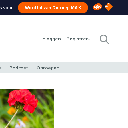
NPO Star
Omroep MAX
s voor
Word lid van Omroep MAX
Inloggen
Registreren
s
Podcast
Oproepen
CULTUUR
NATUUR & MILIEU
REIZEN & VERKEER