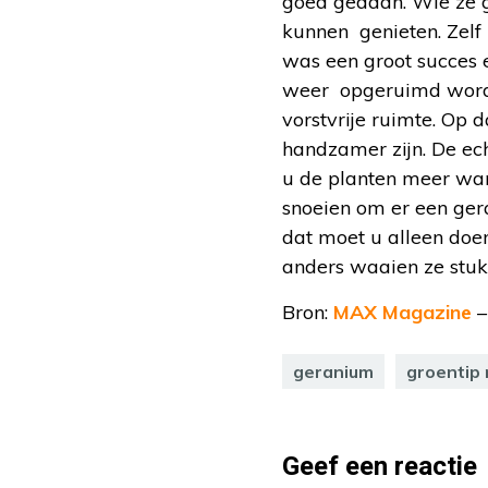
goed gedaan. Wie ze g
kunnen genieten. Zelf
was een groot succes e
weer opgeruimd worde
vorstvrije ruimte. Op
handzamer zijn. De ech
u de planten meer war
snoeien om er een ger
dat moet u alleen doe
anders waaien ze stuk
Bron:
MAX Magazine
–
geranium
groentip
Geef een reactie