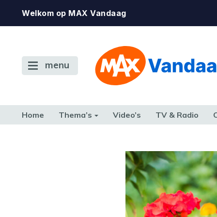
Welkom op MAX Vandaag
menu
Home
Thema’s
Video’s
TV & Radio
CONSUMENT
ETEN & DRINKEN
FAMILIE & RELATIE
GELD, W
TERUG NAAR TOEN