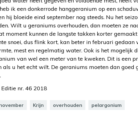
oed water heeft gegeven en voldoende mest, heeft v
 heb ik een donkerrode hanggeranium op een schaduwr
n hij bloeide eind september nog steeds. Nu het seizo
n. Wilt u geraniums overhouden, dan moeten ze na
 dat moment kunnen de langste takken korter gemaak
te snoei, dus flink kort, kan beter in februari gedaa
mte, mest en regelmatig water. Ook is het mogelijk d
anium van wel een meter van te kweken. Dit is een pr
n als u het echt wilt. De geraniums moeten dan goed
.
 Editie nr. 46 2018
 november
Krijn
overhouden
pelargonium