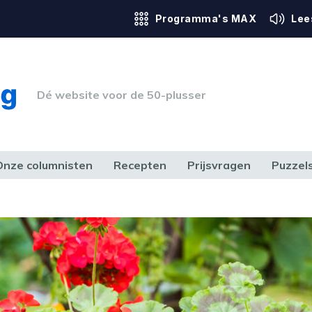
Programma's MAX
Lee
Dé website voor de 50-plusser
Onze columnisten
Recepten
Prijsvragen
Puzzel
ERK & RECHT
GEZONDHEID & SPORT
HUIS, TUIN & HOBBY
MEDIA & 