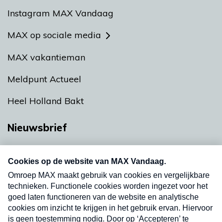
Instagram MAX Vandaag
MAX op sociale media
MAX vakantieman
Meldpunt Actueel
Heel Holland Bakt
Nieuwsbrief
Neem hier een gratis abonnement op onze
nieuwsbrief. Elke vrijdag- en dinsdagochtend in
uw mailbox.
Verzend