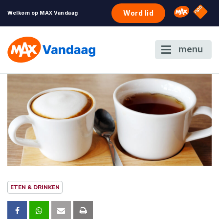
NPO S
Omroep 
Word lid
Welkom op MAX Vandaag
menu
ETEN & DRINKEN