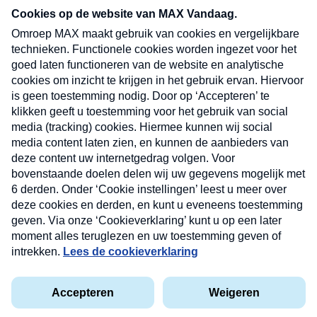
nieuwsbrief. Elke vrijdag- en dinsdagochtend in
uw mailbox.
Verzend
Nieuwsbrief
Neem hier een gratis abonnement op onze
nieuwsbrief. Elke vrijdag- en dinsdagochtend in uw
mailbox.
Contact
Algemene voorwaarden
Privacyverklaring
Cookieverklaring
Kwetsbaarheid melden
privacyverklaring