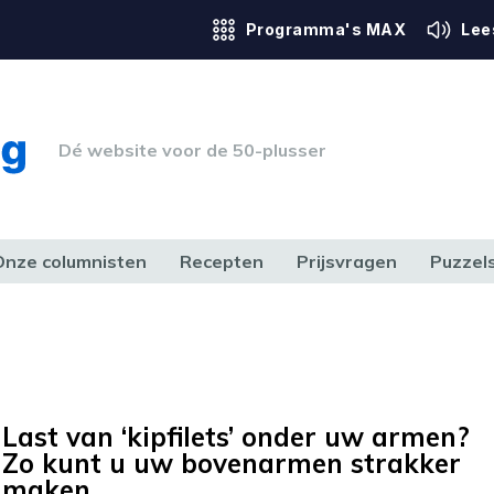
Programma's MAX
Lee
Dé website voor de 50-plusser
Onze columnisten
Recepten
Prijsvragen
Puzzel
ERK & RECHT
GEZONDHEID & SPORT
HUIS, TUIN & HOBBY
MEDIA & 
Last van ‘kipfilets’ onder uw armen?
Zo kunt u uw bovenarmen strakker
maken