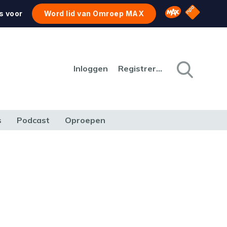
NPO Star
Omroep MAX
s voor
Word lid van Omroep MAX
Inloggen
Registreren
s
Podcast
Oproepen
CULTUUR
NATUUR & MILIEU
REIZEN & VERKEER