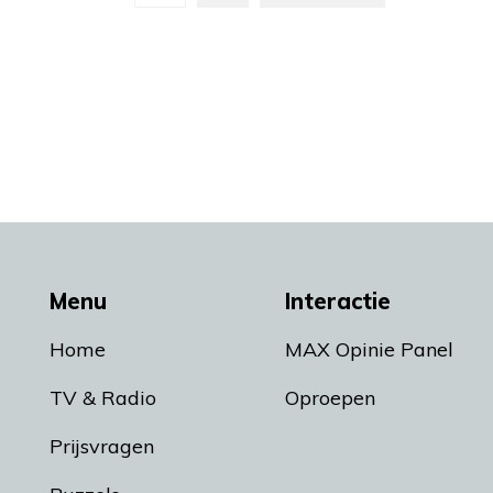
Menu
Interactie
Home
MAX Opinie Panel
TV & Radio
Oproepen
Prijsvragen