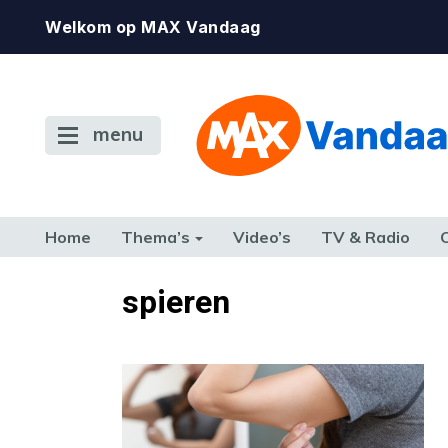
Welkom op MAX Vandaag
menu
Home
Thema’s
Video’s
TV & Radio
CONSUMENT
ETEN & DRINKEN
FAMILIE & RELATIE
GELD, W
spieren
TERUG NAAR TOEN