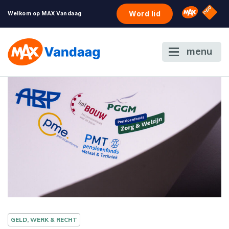
NPO S
Omroep 
Word lid
Welkom op MAX Vandaag
menu
GELD, WERK & RECHT