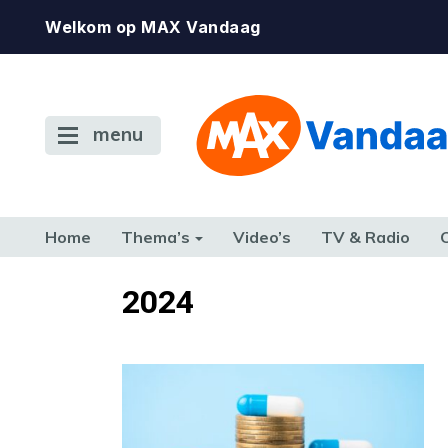
Welkom op MAX Vandaag
menu
Home
Thema’s
Video’s
TV & Radio
CONSUMENT
ETEN & DRINKEN
FAMILIE & RELATIE
GELD, W
2024
TERUG NAAR TOEN