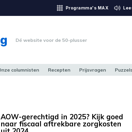
Programma's MAX
Lee
Dé website voor de 50-plusser
Onze columnisten
Recepten
Prijsvragen
Puzzel
ERK & RECHT
GEZONDHEID & SPORT
HUIS, TUIN & HOBBY
MEDIA & 
AOW-gerechtigd in 2025? Kijk goed
naar fiscaal aftrekbare zorgkosten
uit 2024