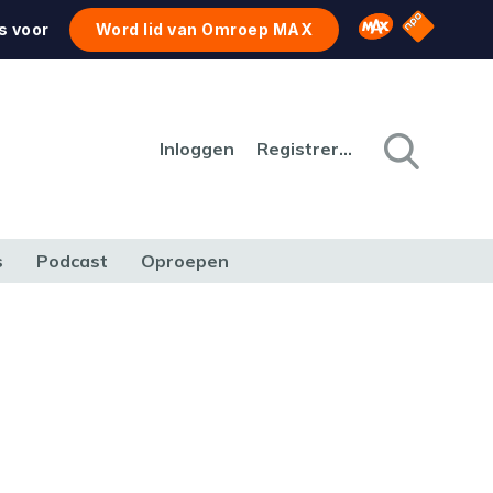
NPO Star
Omroep MAX
s voor
Word lid van Omroep MAX
Inloggen
Registreren
s
Podcast
Oproepen
CULTUUR
NATUUR & MILIEU
REIZEN & VERKEER