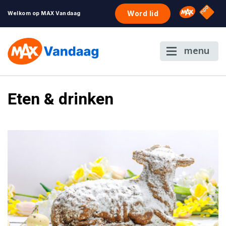
NPO S
Omroep 
Word lid
Welkom op MAX Vandaag
menu
Eten & drinken