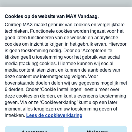
Neem hier een gratis abonnement op onze
nieuwsbrief. Elke vrijdag- en dinsdagochtend in
uw mailbox.
Verzend
Nieuwsbrief
Neem hier een gratis abonnement op onze
nieuwsbrief. Elke vrijdag- en dinsdagochtend in uw
mailbox.
Contact
Algemene voorwaarden
Privacyverklaring
Cookieverklaring