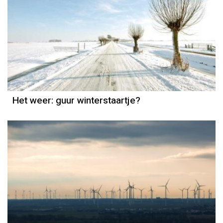
Het weer
Jordi Bloem
Het weer: guur winterstaartje?
Het weer
Grieta Spannenburg