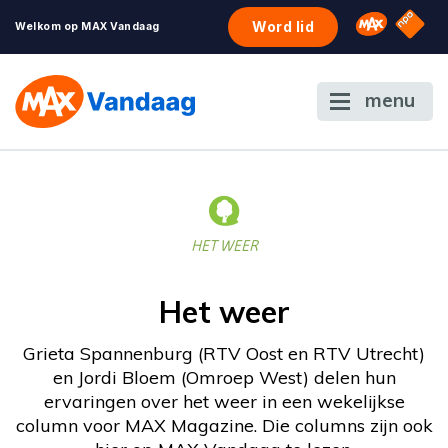
NPO S
Omroep 
Word lid
Welkom op MAX Vandaag
menu
HET WEER
Het weer
Grieta Spannenburg (RTV Oost en RTV Utrecht)
en Jordi Bloem (Omroep West) delen hun
ervaringen over het weer in een wekelijkse
column voor MAX Magazine. Die columns zijn ook