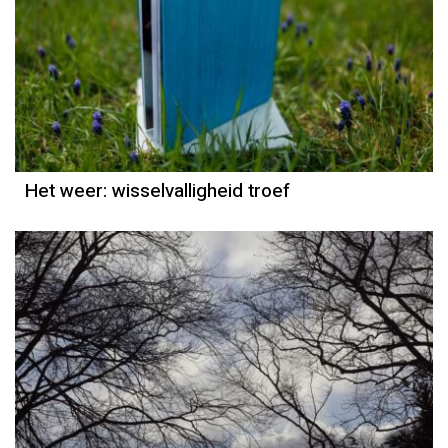
Het weer
Jordi Bloem
Het weer: wisselvalligheid troef
Het weer
Grieta Spannenburg