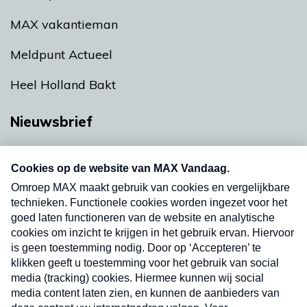
MAX vakantieman
Meldpunt Actueel
Heel Holland Bakt
Nieuwsbrief
Neem hier een gratis abonnement op onze
nieuwsbrief. Elke vrijdag- en dinsdagochtend in
uw mailbox.
Verzend