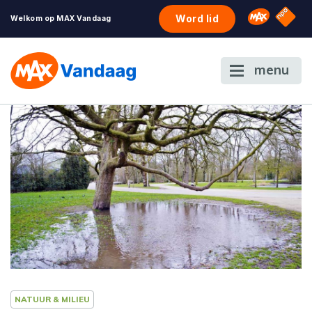
NPO S
Omroep 
Word lid
Welkom op MAX Vandaag
menu
NATUUR & MILIEU