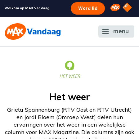
NPO S
Omroep 
Word lid
Welkom op MAX Vandaag
menu
HET WEER
Het weer
Grieta Spannenburg (RTV Oost en RTV Utrecht)
en Jordi Bloem (Omroep West) delen hun
ervaringen over het weer in een wekelijkse
column voor MAX Magazine. Die columns zijn ook