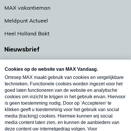
MAX vakantieman
Meldpunt Actueel
Heel Holland Bakt
Nieuwsbrief
Neem hier een gratis abonnement op onze
nieuwsbrief. Elke vrijdag- en dinsdagochtend in
uw mailbox.
Verzend