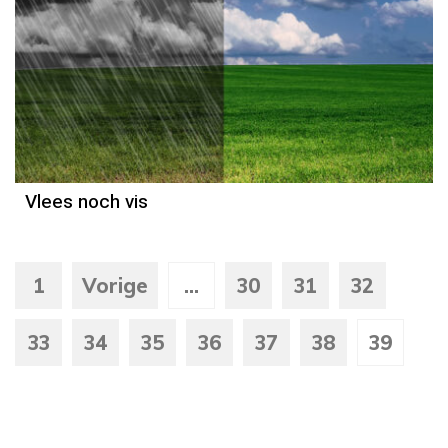
Weerbericht
Reinier van den Berg
Vlees noch vis
1
Vorige
...
30
31
32
33
34
35
36
37
38
39