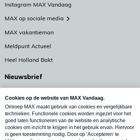
Instagram MAX Vandaag
MAX op sociale media
MAX vakantieman
Meldpunt Actueel
Heel Holland Bakt
Nieuwsbrief
Neem hier een gratis abonnement op onze
nieuwsbrief. Elke vrijdag- en dinsdagochtend in
uw mailbox.
Verzend