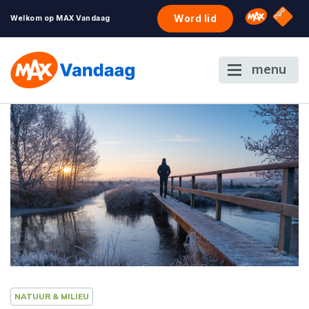
NPO S
Omroep 
Word lid
Welkom op MAX Vandaag
menu
NATUUR & MILIEU