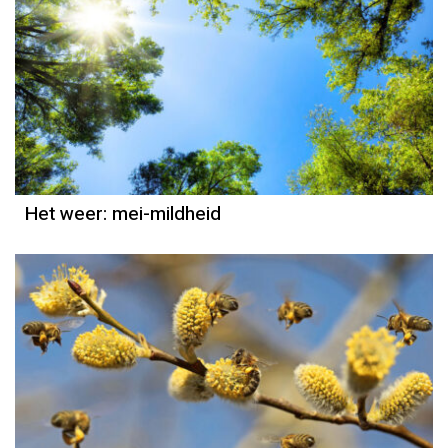
Het weer
Grieta Spannenburg
Het weer: mei-mildheid
Het weer
Grieta Spannenburg