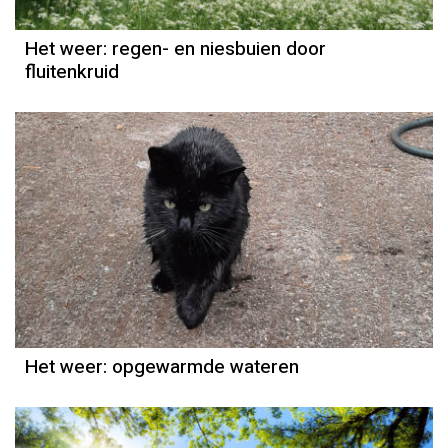
Het weer: regen- en niesbuien door
fluitenkruid
Het weer
Grieta Spannenburg
Het weer: opgewarmde wateren