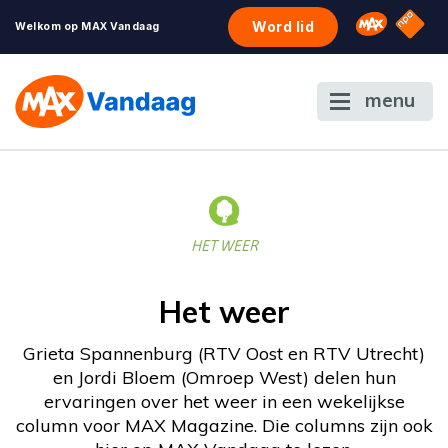
NPO S
Omroep 
Word lid
Welkom op MAX Vandaag
menu
HET WEER
Het weer
Grieta Spannenburg (RTV Oost en RTV Utrecht)
en Jordi Bloem (Omroep West) delen hun
ervaringen over het weer in een wekelijkse
column voor MAX Magazine. Die columns zijn ook