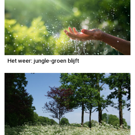
Het weer
Grieta Spannenburg
Het weer: jungle-groen blijft
Het weer
Jordi Bloem