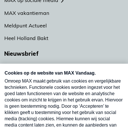
MAX op sociale media
MAX vakantieman
Meldpunt Actueel
Heel Holland Bakt
Nieuwsbrief
Neem hier een gratis abonnement op onze
nieuwsbrief. Elke vrijdag- en dinsdagochtend in
uw mailbox.
Verzend