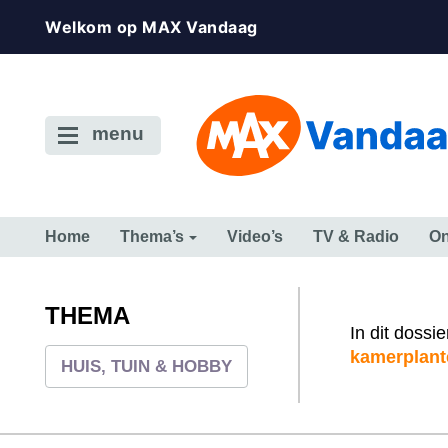
Welkom op MAX Vandaag
menu
Home
Thema’s
Video’s
TV & Radio
On
CONSUMENT
ETEN & DRINKEN
FAMILIE & RELATIE
GELD, W
TERUG NAAR TOEN
THEMA
In dit dossi
kamerplant
HUIS, TUIN & HOBBY