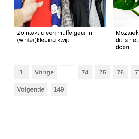
Zo raakt u een muffe geur in
Mozaïekv
(winter)kleding kwijt
dit is he
doen
1
Vorige
...
74
75
76
7
Volgende
149