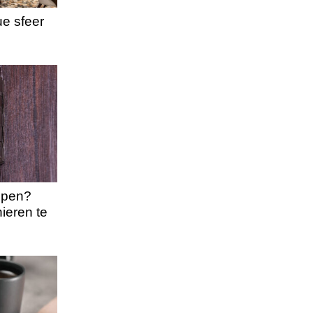
ue sfeer
lpen?
ieren te