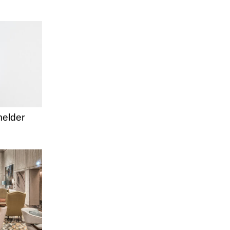
elder
n