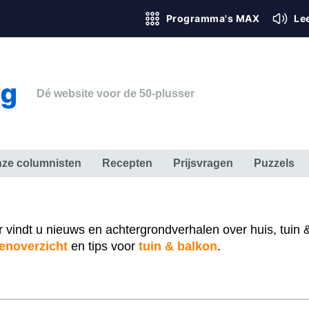
Programma's MAX
Le
Dé website voor de 50-plusser
ze columnisten
Recepten
Prijsvragen
Puzzels
ERK & RECHT
GEZONDHEID & SPORT
HUIS, TUIN & HOBBY
MEDIA & 
er vindt u nieuws en achtergrondverhalen over huis, tuin 
enoverzicht
en tips voor
tuin & balkon
.