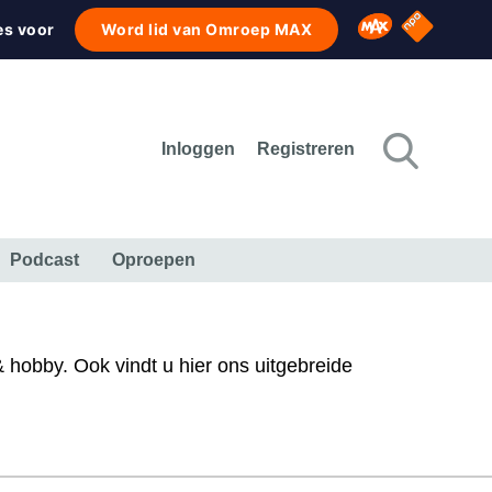
NPO Star
Omroep MAX
es voor
Word lid van Omroep MAX
Inloggen
Registreren
Podcast
Oproepen
CULTUUR
NATUUR & MILIEU
REIZEN & VERKEER
& hobby. Ook vindt u hier ons uitgebreide