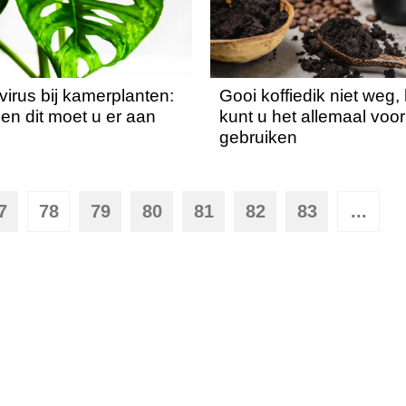
irus bij kamerplanten:
Gooi koffiedik niet weg, 
t en dit moet u er aan
kunt u het allemaal voor
gebruiken
7
78
79
80
81
82
83
...