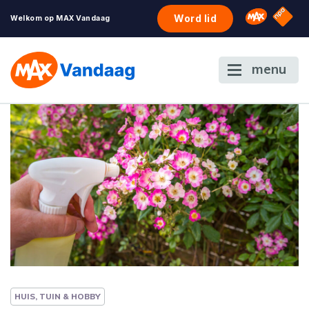
NPO S
Omroep 
Word lid
Welkom op MAX Vandaag
menu
HUIS, TUIN & HOBBY