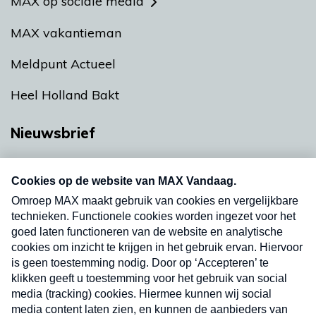
MAX op sociale media
MAX vakantieman
Meldpunt Actueel
Heel Holland Bakt
Nieuwsbrief
Neem hier een gratis abonnement op onze
nieuwsbrief. Elke vrijdag- en dinsdagochtend in
uw mailbox.
Verzend