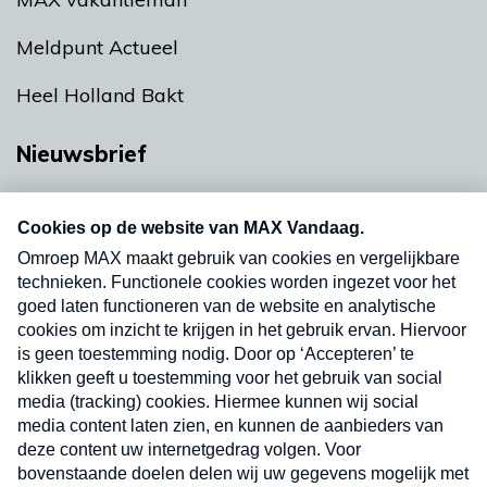
Meldpunt Actueel
Heel Holland Bakt
Nieuwsbrief
Neem hier een gratis abonnement op onze
nieuwsbrief. Elke vrijdag- en dinsdagochtend in
uw mailbox.
Verzend