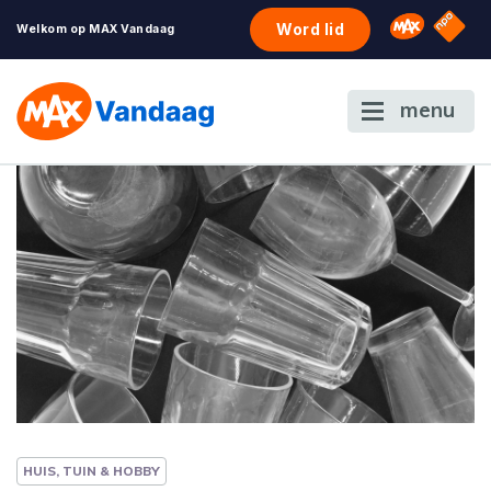
NPO S
Omroep 
Word lid
Welkom op MAX Vandaag
menu
HUIS, TUIN & HOBBY