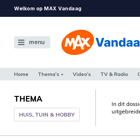
Welkom op MAX Vandaag
menu
Home
Thema’s
Video’s
TV & Radio
CONSUMENT
ETEN & DRINKEN
FAMILIE & RELATIE
GELD, W
TERUG NAAR TOEN
THEMA
In dit doss
uitgebrei
HUIS, TUIN & HOBBY