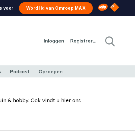
NPO Star
Omroep MAX
s voor
Word lid van Omroep MAX
Inloggen
Registreren
s
Podcast
Oproepen
CULTUUR
NATUUR & MILIEU
REIZEN & VERKEER
uin & hobby. Ook vindt u hier ons