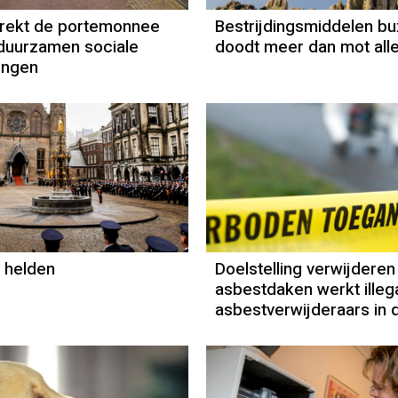
trekt de portemonnee
Bestrijdingsmiddelen b
duurzamen sociale
doodt meer dan mot all
ingen
Column
Paul Rem
 helden
Doelstelling verwijderen
asbestdaken werkt illeg
asbestverwijderaars in 