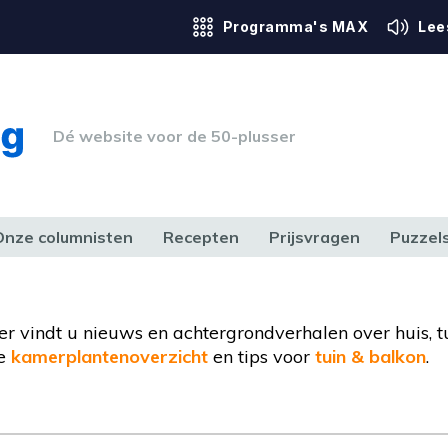
Programma's MAX
Lee
Dé website voor de 50-plusser
Onze columnisten
Recepten
Prijsvragen
Puzzel
ERK & RECHT
GEZONDHEID & SPORT
HUIS, TUIN & HOBBY
MEDIA & 
ier vindt u nieuws en achtergrondverhalen over huis, t
de
kamerplantenoverzicht
en tips voor
tuin & balkon
.