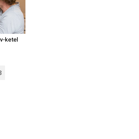
v-ketel
8