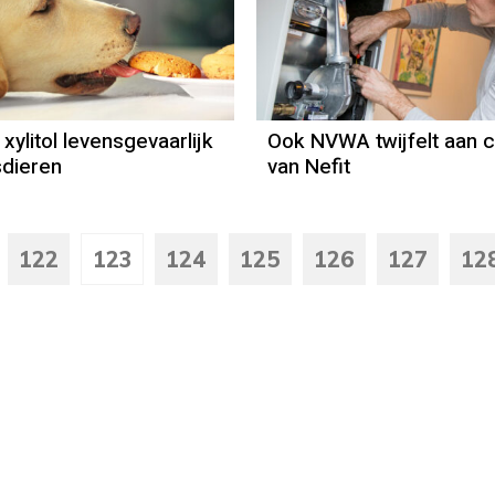
xylitol levensgevaarlijk
Ook NVWA twijfelt aan c
sdieren
van Nefit
122
123
124
125
126
127
12