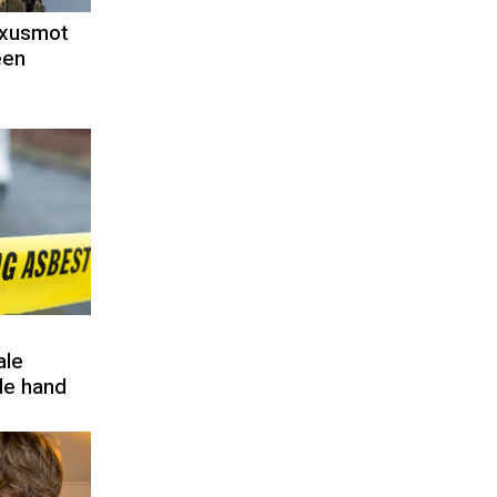
uxusmot
een
ale
de hand