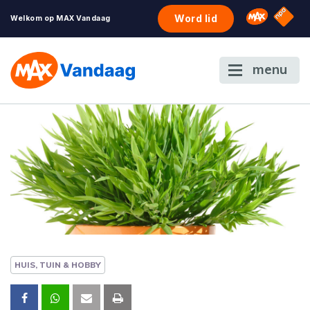
NPO S
Omroep 
Word lid
Welkom op MAX Vandaag
menu
HUIS, TUIN & HOBBY