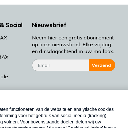
& Social
Nieuwsbrief
MAX
Neem hier een gratis abonnement
op onze nieuwsbrief. Elke vrijdag-
en dinsdagochtend in uw mailbox.
MAX
Verzend
iale
tieman
ctueel
Nieuwsbrief
d Bakt
Neem hier een gratis abonnement op onze