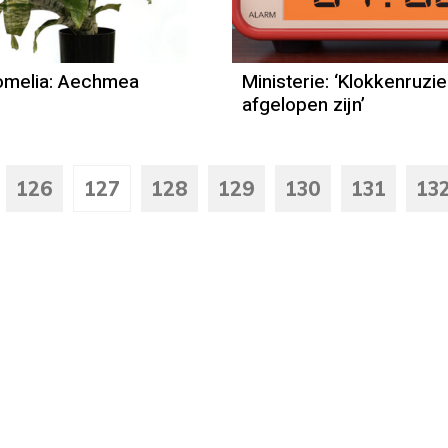
omelia: Aechmea
Ministerie: ‘Klokkenruzi
afgelopen zijn’
126
127
128
129
130
131
13