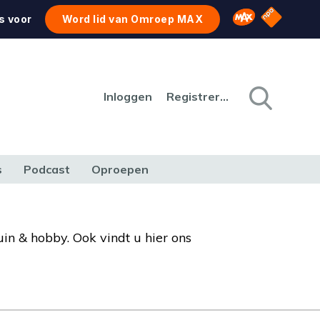
NPO Star
Omroep MAX
s voor
Word lid van Omroep MAX
Inloggen
Registreren
s
Podcast
Oproepen
CULTUUR
NATUUR & MILIEU
REIZEN & VERKEER
uin & hobby. Ook vindt u hier ons