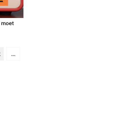
e moet
2
...