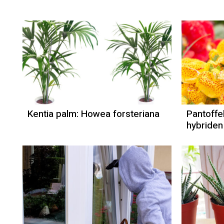
Kentia palm: Howea forsteriana
Pantoffel
hybriden