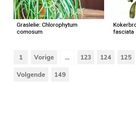
Graslelie: Chlorophytum
Kokerbr
comosum
fasciata
1
Vorige
...
123
124
125
Volgende
149