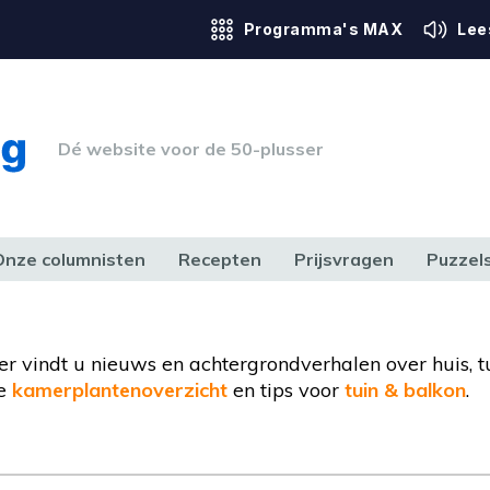
Programma's MAX
Lee
Dé website voor de 50-plusser
Onze columnisten
Recepten
Prijsvragen
Puzzel
ERK & RECHT
GEZONDHEID & SPORT
HUIS, TUIN & HOBBY
MEDIA & 
ier vindt u nieuws en achtergrondverhalen over huis, t
de
kamerplantenoverzicht
en tips voor
tuin & balkon
.