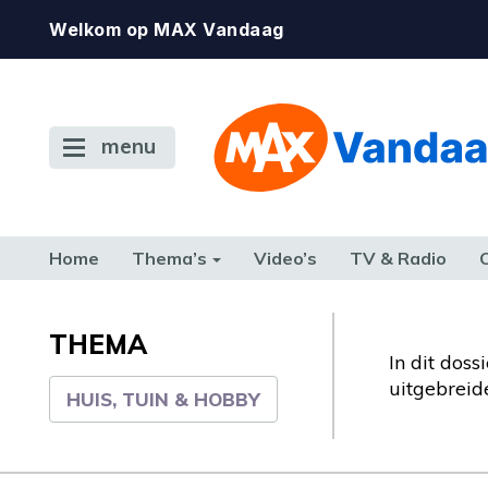
Welkom op MAX Vandaag
menu
Home
Thema’s
Video’s
TV & Radio
CONSUMENT
ETEN & DRINKEN
FAMILIE & RELATIE
GELD, W
TERUG NAAR TOEN
THEMA
In dit doss
uitgebrei
HUIS, TUIN & HOBBY