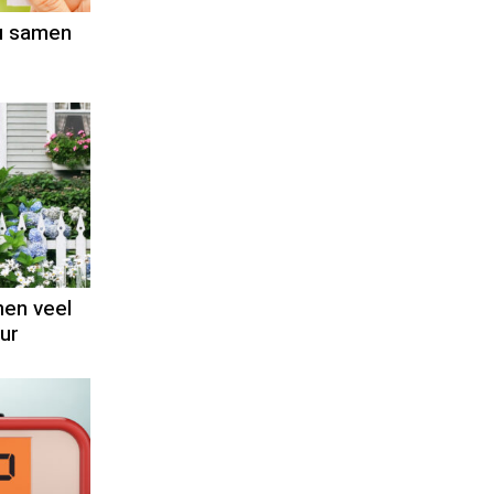
u samen
nen veel
ur